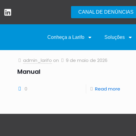
CANAL DE DENÚNCIAS
Conheça a Larifo
Soluções
admin_larifo
on
9 de maio de 2026
Manual
0
Read more