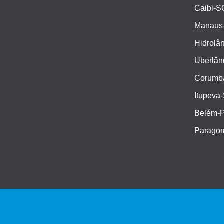
Caibi-SC
Manaus-A
Hidrolân
Uberlând
Corumbá
Itupeva-
Belém-PA
Paragom