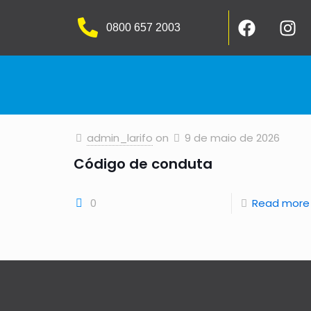
0800 657 2003
admin_larifo
on
9 de maio de 2026
Código de conduta
0
Read more