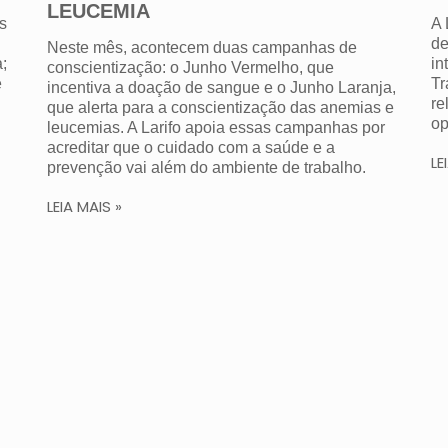
LEUCEMIA
s
A 
de
Neste mês, acontecem duas campanhas de
;
in
conscientização: o Junho Vermelho, que
e
Tr
incentiva a doação de sangue e o Junho Laranja,
re
que alerta para a conscientização das anemias e
op
leucemias. A Larifo apoia essas campanhas por
acreditar que o cuidado com a saúde e a
LE
prevenção vai além do ambiente de trabalho.
LEIA MAIS »