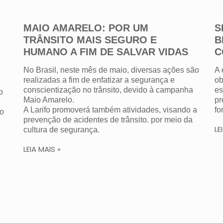
MAIO AMARELO: POR UM
S
TRÂNSITO MAIS SEGURO E
B
HUMANO A FIM DE SALVAR VIDAS
C
No Brasil, neste mês de maio, diversas ações são
A 
realizadas a fim de enfatizar a segurança e
ob
conscientização no trânsito, devido à campanha
es
o
Maio Amarelo.
pr
A Larifo promoverá também atividades, visando a
fo
ão
prevenção de acidentes de trânsito. por meio da
LE
cultura de segurança.
LEIA MAIS »