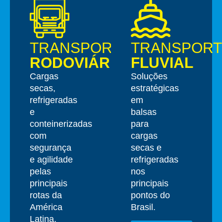
TRANSPORTE
TRANSPORT
RODOVIÁRIO
FLUVIAL
Cargas
Soluções
secas,
estratégicas
refrigeradas
em
e
balsas
conteinerizadas
para
com
cargas
segurança
secas e
e agilidade
refrigeradas
pelas
nos
principais
principais
rotas da
pontos do
América
Brasil.
Latina.