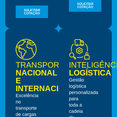
SOLICITAR
COTAÇÃO
SOLICITAR
COTAÇÃO
TRANSPORTE
INTELIGÊNC
NACIONAL
LOGÍSTICA
E
Gestão
logística
INTERNACIONAL
personalizada
Excelência
para
no
toda a
transporte
cadeia
de cargas