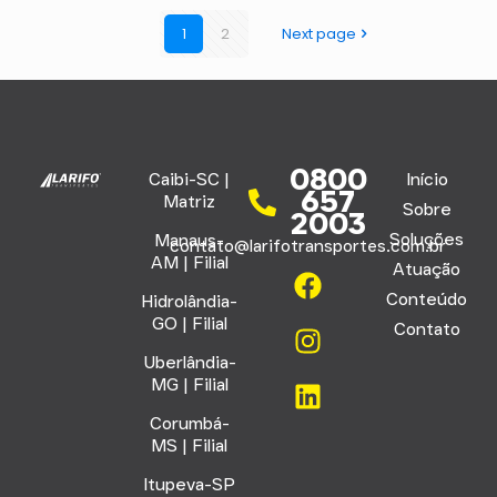
1
2
Next page
0800
Caibi-SC |
Início
657
Matriz
Sobre
2003
Soluções
Manaus-
contato@larifotransportes.com.br
AM | Filial
Atuação
Conteúdo
Hidrolândia-
GO | Filial
Contato
Uberlândia-
MG | Filial
Corumbá-
MS | Filial
Itupeva-SP